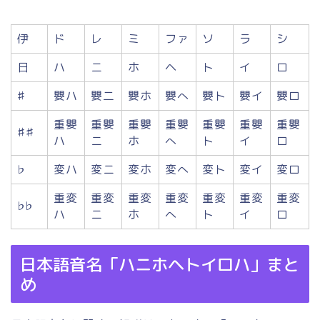
伊
ド
レ
ミ
ファ
ソ
ラ
シ
日
ハ
ニ
ホ
ヘ
ト
イ
ロ
♯
嬰ハ
嬰二
嬰ホ
嬰へ
嬰ト
嬰イ
嬰ロ
重嬰
重嬰
重嬰
重嬰
重嬰
重嬰
重嬰
♯♯
ハ
ニ
ホ
へ
ト
イ
ロ
♭
変ハ
変ニ
変ホ
変へ
変ト
変イ
変ロ
重変
重変
重変
重変
重変
重変
重変
♭♭
ハ
ニ
ホ
へ
ト
イ
ロ
日本語音名「ハニホヘトイロハ」まと
め