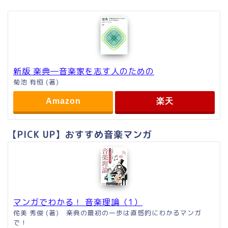
新版 楽典―音楽家を志す人のための
菊池 有恒 (著)
Amazon
楽天
【PICK UP】おすすめ音楽マンガ
マンガでわかる！ 音楽理論（1）
侘美 秀俊 (著) 楽典の最初の一歩は直感的にわかるマンガ
で！