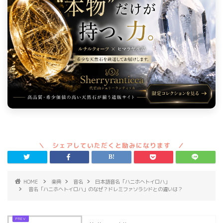
HOME
楽典
音名
日本語音名「ハニホヘトイロハ」
音名「ハニホヘトイロハ」のなぜ？ドレミファソラシドとの違いは？