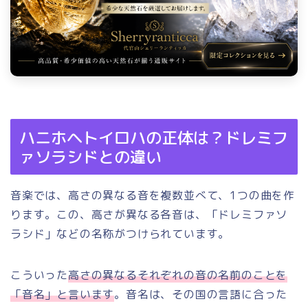
ハニホヘトイロハの正体は？ドレミフ
ァソラシドとの違い
音楽では、高さの異なる音を複数並べて、1つの曲を作
ります。この、高さが異なる各音は、「ドレミファソ
ラシド」などの名称がつけられています。
こういった
高さの異なるそれぞれの音の名前のことを
「音名」と言います
。音名は、その国の言語に合った