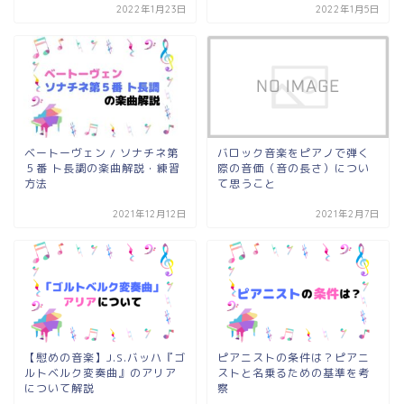
2022年1月23日
2022年1月5日
ベートーヴェン / ソナチネ第
バロック音楽をピアノで弾く
５番 ト長調の楽曲解説・練習
際の音価（音の長さ）につい
方法
て思うこと
2021年12月12日
2021年2月7日
【慰めの音楽】J.S.バッハ『ゴ
ピアニストの条件は？ピアニ
ルトベルク変奏曲』のアリア
ストと名乗るための基準を考
について解説
察