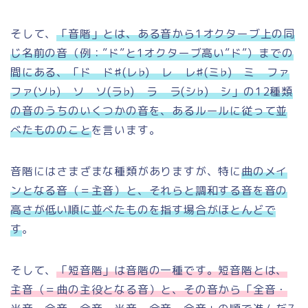
そして、
「音階」とは、ある音から1オクターブ上の同
じ名前の音（例：”ド”と1オクターブ高い”ド”）までの
間にある、「ド ド♯(レ♭) レ レ♯(ミ♭) ミ ファ
ファ(ソ♭) ソ ソ(ラ♭) ラ ラ(シ♭) シ」の12種類
の音のうちのいくつかの音を、あるルールに従って並
べたもののこと
を言います。
音階にはさまざまな種類がありますが、特に
曲のメイ
ンとなる音（＝主音）と、それらと調和する音を音の
高さが低い順に並べたものを指す場合がほとんどで
す
。
そして、
「短音階」は音階の一種です。短音階とは、
主音（＝曲の主役となる音）と、その音から「全音・