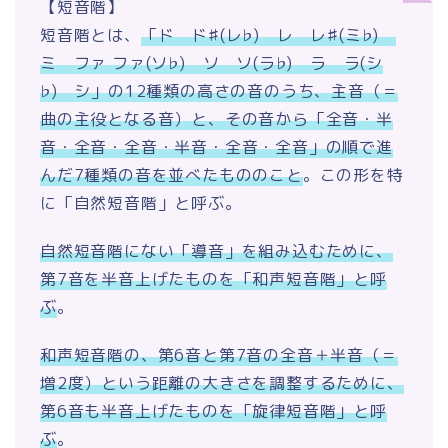
【短音階】
短音階とは、
「ド ド♯(レ♭) レ レ♯(ミ♭)
ミ ファ ファ(ソ♭) ソ ソ(ラ♭) ラ ラ(シ
♭) シ」の12種類の高さの音のうち、主音（＝
曲の主役となる音）と、その音から「全音・半
音・全音・全音・半音・全音・全音」の順で進
んだ7種類の音を並べたもののこと
。この形を特
に「自然短音階」と呼ぶ。
自然短音階にない「導音」を組み込むために、
第7音を半音上げたものを「和声短音階」と呼
ぶ
。
和声短音階の、第6音と第7音の全音＋半音（＝
増2度）という距離の大きさを調整するために、
第6音も半音上げたものを「旋律短音階」と呼
ぶ
。