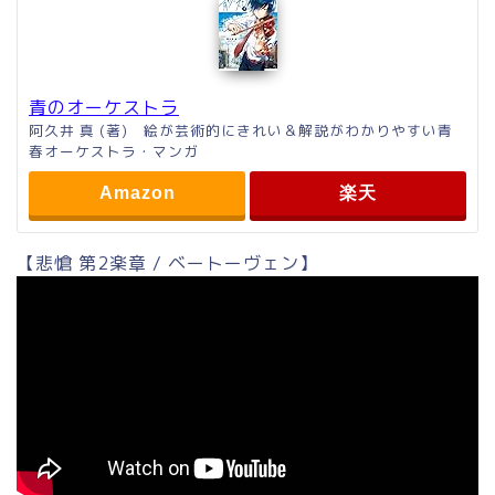
青のオーケストラ
阿久井 真 (著) 絵が芸術的にきれい＆解説がわかりやすい青
春オーケストラ・マンガ
Amazon
楽天
【悲愴 第2楽章 / ベートーヴェン】