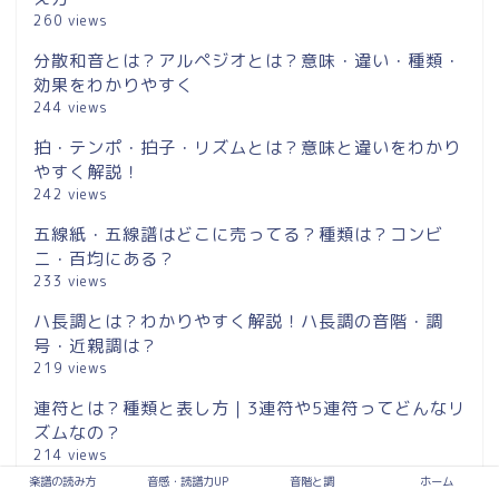
260 views
分散和音とは？アルペジオとは？意味・違い・種類・
効果をわかりやすく
244 views
拍・テンポ・拍子・リズムとは？意味と違いをわかり
やすく解説！
242 views
五線紙・五線譜はどこに売ってる？種類は？コンビ
ニ・百均にある？
233 views
ハ長調とは？わかりやすく解説！ハ長調の音階・調
号・近親調は？
219 views
連符とは？種類と表し方｜3連符や5連符ってどんなリ
ズムなの？
214 views
楽譜の読み方
音感・読譜力UP
音階と調
ホーム
ベートーヴェン「エリーゼのために」を解説！どんな