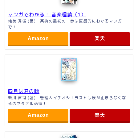
マンガでわかる！ 音楽理論（1）
侘美 秀俊 (著) 楽典の最初の一歩は直感的にわかるマンガ
で！
Amazon
楽天
四月は君の嘘
新川 直司 (著) 管理人イチオシ！ラストは涙が止まらなくな
るのでタオル必須！
Amazon
楽天