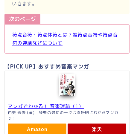
いきます。
次のページ
符点音符・符点休符とは？複符点音符や符点音
符の連結などについて
【PICK UP】おすすめ音楽マンガ
マンガでわかる！ 音楽理論（1）
侘美 秀俊 (著) 楽典の最初の一歩は直感的にわかるマンガ
で！
Amazon
楽天