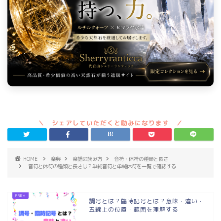
HOME
楽典
楽譜の読み方
音符・休符の種類と長さ
音符と休符の種類と長さは？単純音符と単純休符を一覧で確認する
調号とは？臨時記号とは？意味・違い・
五線上の位置・範囲を理解する