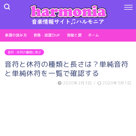
楽譜の読み方
音感・読譜力UP
音階と調
ホーム
音符・休符の種類と長さ
音符と休符の種類と長さは？単純音符
と単純休符を一覧で確認する
2020年2月3日
/
2020年3月1日