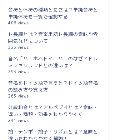
【決定版】楽譜の読み方の教科書♪
拍・テン
音符と休符の種類と長さは？単純音符と
楽譜を読むためのトピックまとめ
味と違い
単純休符を一覧で確認する
406 views
2020年3月5日
ト長調とは？音楽用語ト長調の意味や雰
囲気などについて
335 views
音名「ハニホヘトイロハ」のなぜ？ドレ
ミファソラシドとの違いは？
293 views
音名をドイツ語で言うと？ドイツ語音名
の読み方や覚え方
263 views
タイとは？アウフタクトとは？拍子
小節線と
分散和音とは？アルペジオとは？意味・
の例外を理解する
線・終止
違い・種類・効果をわかりやすく
241 views
2020年2月27日
拍・テンポ・拍子・リズムとは？意味と
違いをわかりやすく解説！