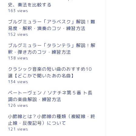
史、奏法を比較する
163 views
ブルグミュラー「アラベスク」解説！難
易度・解釈・演奏のコツ・練習方法
音符と休符の種類と長さは？単純音
調号とは
152 views
符と単純休符を一覧で確認する
い・五線
ブルグミュラー「タランテラ」解説！解
釈・弾き方のコツ・練習方法
2020年2月3日
138 views
クラシック音楽の短い曲のおすすめ10
選【どこかで聞いたあの名曲】
next
134 views
ベートーヴェン / ソナチネ第５番 ト長
調の楽曲解説・練習方法
126 views
小節線とは？小節線の種類（複縦線・終
止線・反復記号）について
121 views