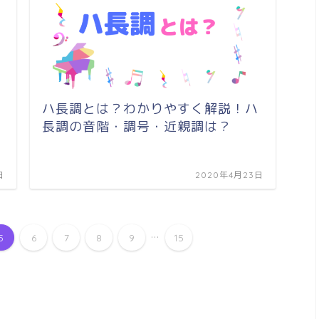
ハ長調とは？わかりやすく解説！ハ
長調の音階・調号・近親調は？
日
2020年4月23日
...
5
6
7
8
9
15