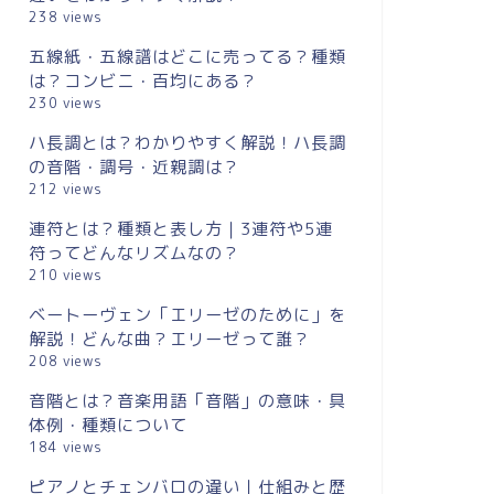
238 views
五線紙・五線譜はどこに売ってる？種類
は？コンビニ・百均にある？
230 views
ハ長調とは？わかりやすく解説！ハ長調
の音階・調号・近親調は？
212 views
連符とは？種類と表し方｜3連符や5連
連符とは？種類と表し方｜3連符や5
符点音符
符ってどんなリズムなの？
連符ってどんなリズムなの？
符や符点
210 views
ベートーヴェン「エリーゼのために」を
2020年2月10日
解説！どんな曲？エリーゼって誰？
208 views
音階とは？音楽用語「音階」の意味・具
体例・種類について
184 views
ピアノとチェンバロの違い｜仕組みと歴