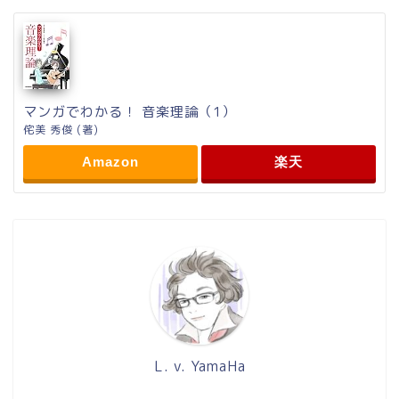
マンガでわかる！ 音楽理論（1）
侘美 秀俊 (著)
Amazon
楽天
L. v. YamaHa