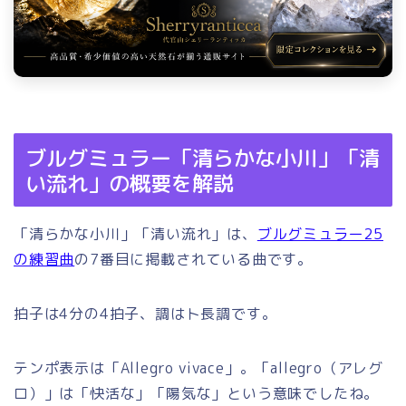
ブルグミュラー「清らかな小川」「清
い流れ」の概要を解説
「清らかな小川」「清い流れ」は、
ブルグミュラー25
の練習曲
の7番目に掲載されている曲です。
拍子は4分の4拍子、調はト長調です。
テンポ表示は「Allegro vivace」。「allegro（アレグ
ロ）」は「快活な」「陽気な」という意味でしたね。