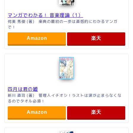
マンガでわかる！ 音楽理論（1）
侘美 秀俊 (著) 楽典の最初の一歩は直感的にわかるマンガ
で！
Amazon
楽天
四月は君の嘘
新川 直司 (著) 管理人イチオシ！ラストは涙が止まらなくな
るのでタオル必須！
Amazon
楽天