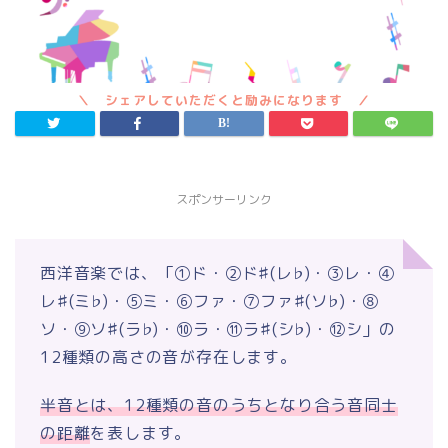
スポンサーリンク
西洋音楽では、「①ド・②ド♯(レ♭)・③レ・④
レ♯(ミ♭)・⑤ミ・⑥ファ・⑦ファ♯(ソ♭)・⑧
ソ・⑨ソ♯(ラ♭)・⑩ラ・⑪ラ♯(シ♭)・⑫シ」の
12種類の高さの音が存在します。
半音とは、12種類の音のうちとなり合う音同士
の距離
を表します。