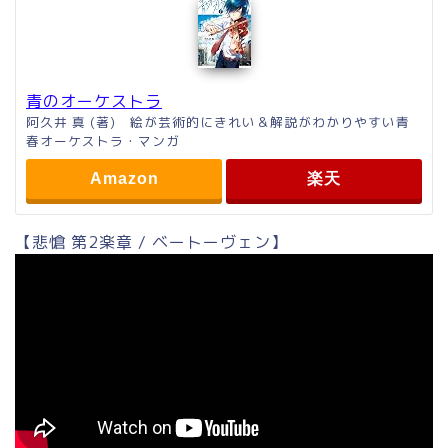
青のオーケストラ
阿久井 真 (著) 絵が芸術的にきれい＆解説がわかりやすい青
春オーケストラ・マンガ
Amazon
楽天
【悲愴 第2楽章 / ベートーヴェン】