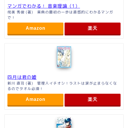
マンガでわかる！ 音楽理論（1）
侘美 秀俊 (著) 楽典の最初の一歩は直感的にわかるマンガ
で！
Amazon
楽天
四月は君の嘘
新川 直司 (著) 管理人イチオシ！ラストは涙が止まらなくな
るのでタオル必須！
Amazon
楽天