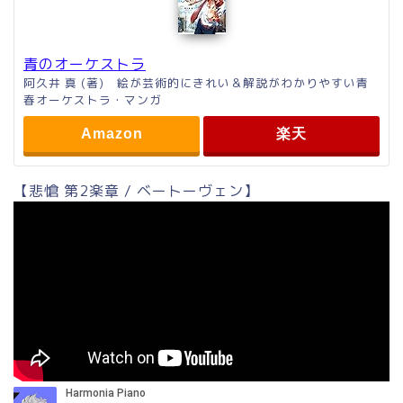
青のオーケストラ
阿久井 真 (著) 絵が芸術的にきれい＆解説がわかりやすい青
春オーケストラ・マンガ
Amazon
楽天
【悲愴 第2楽章 / ベートーヴェン】