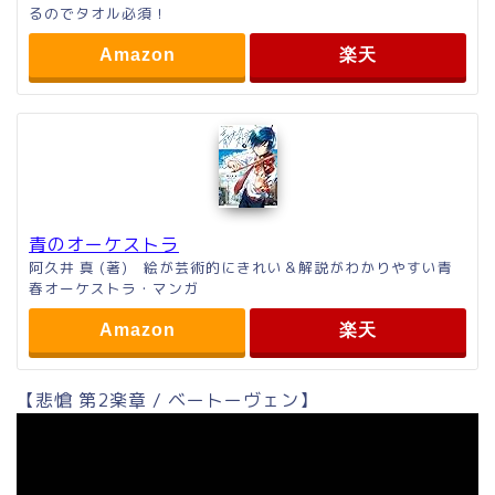
るのでタオル必須！
Amazon
楽天
青のオーケストラ
阿久井 真 (著) 絵が芸術的にきれい＆解説がわかりやすい青
春オーケストラ・マンガ
Amazon
楽天
【悲愴 第2楽章 / ベートーヴェン】