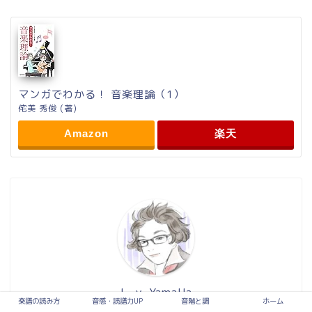
マンガでわかる！ 音楽理論（1）
侘美 秀俊 (著)
Amazon
楽天
L. v. YamaHa
楽譜の読み方
音感・読譜力UP
音階と調
ホーム