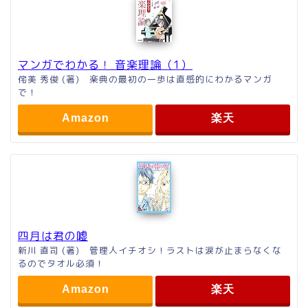
マンガでわかる！ 音楽理論（1）
侘美 秀俊 (著) 楽典の最初の一歩は直感的にわかるマンガ
で！
Amazon
楽天
四月は君の嘘
新川 直司 (著) 管理人イチオシ！ラストは涙が止まらなくな
るのでタオル必須！
Amazon
楽天