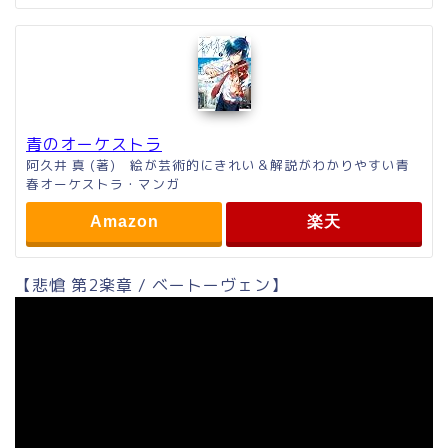
青のオーケストラ
阿久井 真 (著) 絵が芸術的にきれい＆解説がわかりやすい青
春オーケストラ・マンガ
Amazon
楽天
【悲愴 第2楽章 / ベートーヴェン】