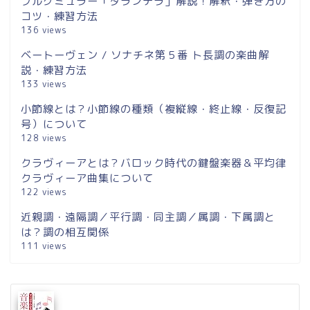
ブルグミュラー「タランテラ」解説！解釈・弾き方の
コツ・練習方法
136 views
ベートーヴェン / ソナチネ第５番 ト長調の楽曲解
説・練習方法
133 views
小節線とは？小節線の種類（複縦線・終止線・反復記
号）について
128 views
クラヴィーアとは？バロック時代の鍵盤楽器＆平均律
クラヴィーア曲集について
122 views
近親調・遠隔調／平行調・同主調／属調・下属調と
は？調の相互関係
111 views