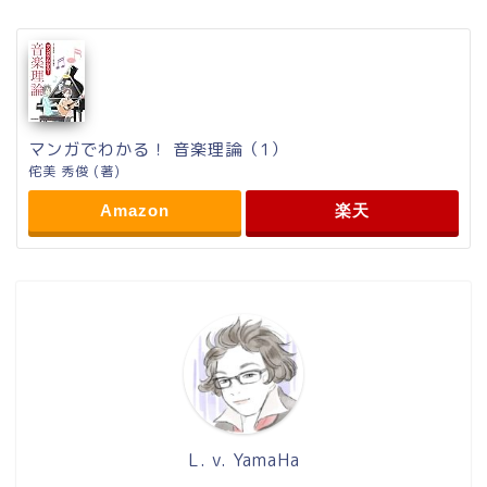
マンガでわかる！ 音楽理論（1）
侘美 秀俊 (著)
Amazon
楽天
L. v. YamaHa