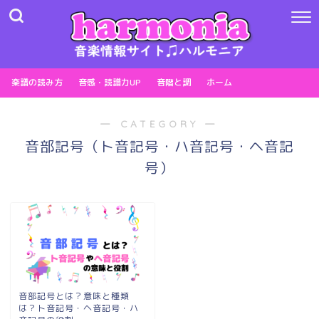
楽譜の読み方
音感・読譜力UP
音階と調
ホーム
― CATEGORY ―
音部記号（ト音記号・ハ音記号・ヘ音記
号）
音部記号とは？意味と種類
は？ト音記号・ヘ音記号・ハ