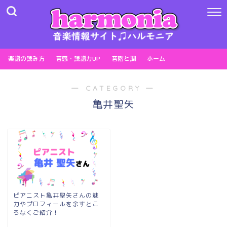
楽譜の読み方
音感・読譜力UP
音階と調
ホーム
― CATEGORY ―
亀井聖矢
ピアニスト亀井聖矢さんの魅
力やプロフィールを余すとこ
ろなくご紹介！