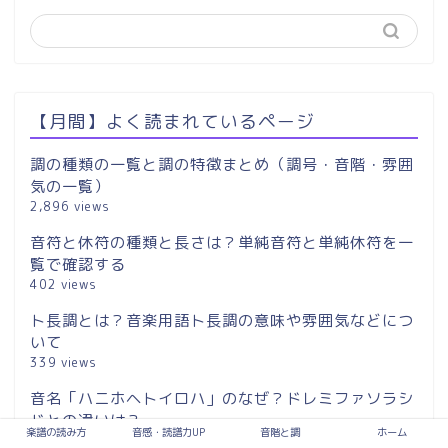
【月間】よく読まれているページ
調の種類の一覧と調の特徴まとめ（調号・音階・雰囲
気の一覧）
2,896 views
音符と休符の種類と長さは？単純音符と単純休符を一
覧で確認する
402 views
ト長調とは？音楽用語ト長調の意味や雰囲気などにつ
いて
339 views
音名「ハニホヘトイロハ」のなぜ？ドレミファソラシ
ドとの違いは？
楽譜の読み方
音感・読譜力UP
音階と調
ホーム
297 views