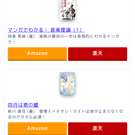
マンガでわかる！ 音楽理論（1）
侘美 秀俊 (著) 楽典の最初の一歩は直感的にわかるマンガ
で！
Amazon
楽天
四月は君の嘘
新川 直司 (著) 管理人イチオシ！ラストは涙が止まらなくな
るのでタオル必須！
Amazon
楽天