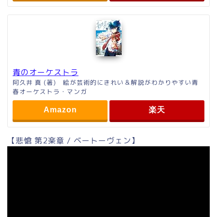
青のオーケストラ
阿久井 真 (著) 絵が芸術的にきれい＆解説がわかりやすい青
春オーケストラ・マンガ
Amazon
楽天
【悲愴 第2楽章 / ベートーヴェン】