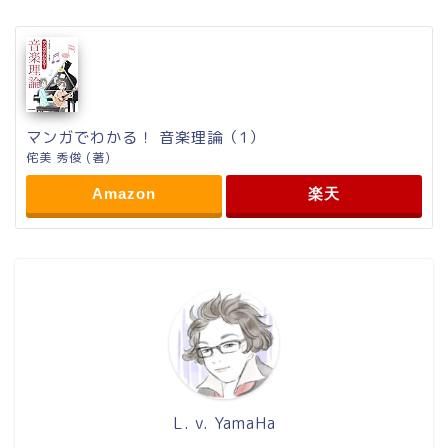
マンガでわかる！ 音楽理論（1）
侘美 秀俊 (著)
Amazon
楽天
L. v. YamaHa