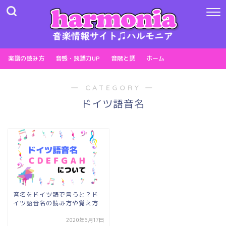
楽譜の読み方
音感・読譜力UP
音階と調
ホーム
― CATEGORY ―
ドイツ語音名
音名をドイツ語で言うと？ド
イツ語音名の読み方や覚え方
2020年5月17日