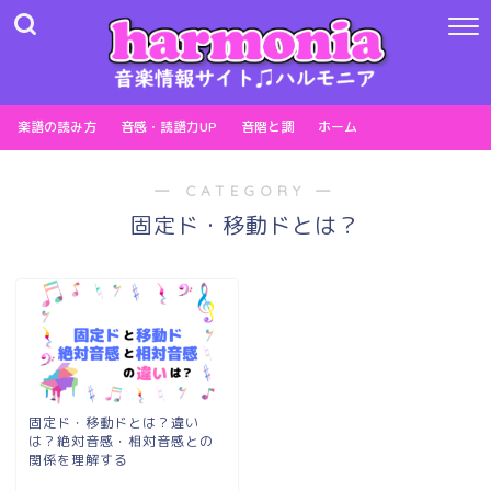
楽譜の読み方
音感・読譜力UP
音階と調
ホーム
― CATEGORY ―
固定ド・移動ドとは？
固定ド・移動ドとは？違い
は？絶対音感・相対音感との
関係を理解する