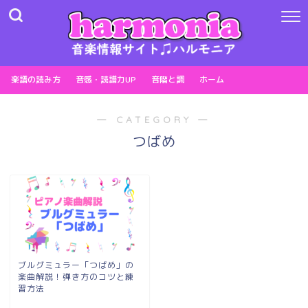
楽譜の読み方
音感・読譜力UP
音階と調
ホーム
― CATEGORY ―
つばめ
ブルグミュラー「つばめ」の
楽曲解説！弾き方のコツと練
習方法