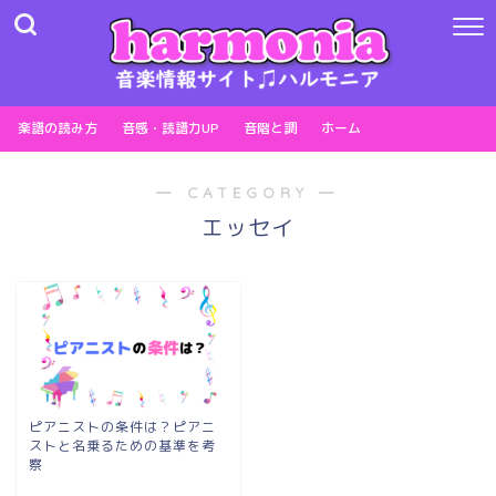
楽譜の読み方
音感・読譜力UP
音階と調
ホーム
― CATEGORY ―
エッセイ
ピアニストの条件は？ピアニ
ストと名乗るための基準を考
察