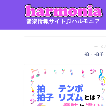
― C
拍・拍子