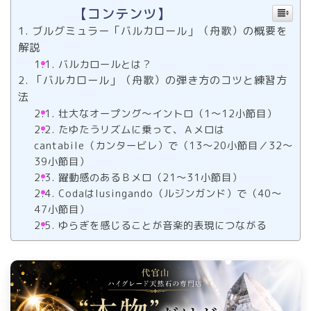
【コンテンツ】
ブルグミュラー「バルカロール」（舟歌）の概要を
解説
バルカロールとは？
「バルカロール」（舟歌）の弾き方のコツと練習方
法
壮大なオープング～イントロ（1～12小節目）
たゆたうリズムに乗って、Ａメロは
cantabile（カンタービレ）で（13～20小節目／32～
39小節目）
躍動感のあるＢメロ（21～31小節目）
Codaはlusingando（ルジンガンド）で（40～
47小節目）
ゆらぎを感じることが音楽的表現につながる