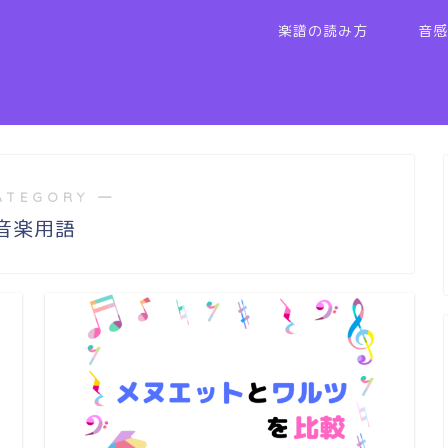
楽譜の読み方
音感
ATEGORY ―
音楽用語