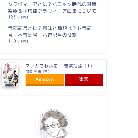
クラヴィーアとは？バロック時代の鍵盤
楽器＆平均律クラヴィーア曲集について
123 views
音部記号とは？意味と種類は？ト音記
号・ヘ音記号・ハ音記号の役割
110 views
マンガでわかる！ 音楽理論（1）
侘美 秀俊 (著)
Amazon
楽天